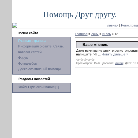
Вс, 09.08.2026, 05:01
Помощь Друг другу.
Главная
|
Регистрац
Меню сайта
Главная
»
2007
»
Июль
»
18
Главная страница
Ваше мнение.
Информация о сайте. Связь.
Даже если вы не хотите регистрировать
Каталог статей
напишите. Чт
...
Читать дальше »
Форум
Фотоальбом
Просмотров:
1526
|
Добавил:
Ангел
|
Дата:
18.
Доска объявлений помощи
Разделы новостей
Файлы для скачивания
[1]