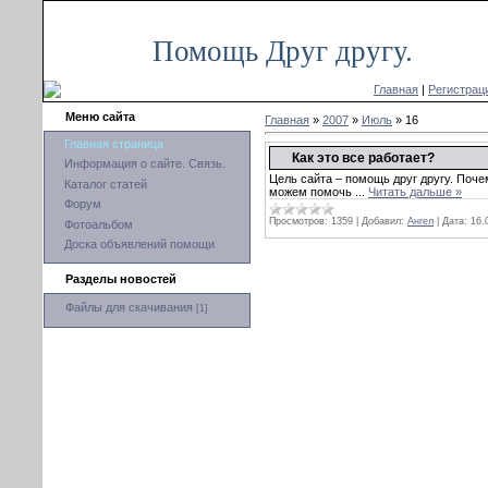
Вс, 09.08.2026, 05:44
Помощь Друг другу.
Главная
|
Регистрац
Меню сайта
Главная
»
2007
»
Июль
»
16
Главная страница
Как это все работает?
Информация о сайте. Связь.
Цель сайта – помощь друг другу. По
Каталог статей
можем помочь
...
Читать дальше »
Форум
Просмотров:
1359
|
Добавил:
Ангел
|
Дата:
16.
Фотоальбом
Доска объявлений помощи
Разделы новостей
Файлы для скачивания
[1]