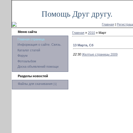
Чт, 06.08.2026, 18:32
Помощь Друг другу.
Главная
|
Регистрац
Меню сайта
Главная
»
2010
»
Март
Главная страница
Информация о сайте. Связь.
13 Марта, Сб
Каталог статей
22:30
Желтые страницы 2009
Форум
Фотоальбом
Доска объявлений помощи
Разделы новостей
Файлы для скачивания
[1]